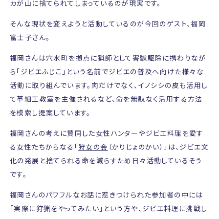
カが山に捨てられてしまっているのが現実です。
そんな現状を変えようと活動しているのが今回のゲスト、福岡
富士子さん。
福岡さんは穴水町を拠点に猟師として害獣駆除に携わりなが
ら「ジビエふじこ」という名前でジビエの普及へ向けた様々な
活動に取り組んでいます。肉だけでなく、イノシシの皮も活用し
て革細工教室を主催されるなど、命を無駄なく活用する方法
を模索し提案しています。
福岡さんの考えに賛同した女性ハンターやジビエ料理を愛す
る女性たちからなる「
狩女の会
（かりじょのかい）」は、ジビエ文
化の発展と捨てられる命を減らすため日々活動しているそう
です。
福岡さんのパワフルなお話に惹きつけられた参加者の中には
「実際に狩猟をやってみたい」という方や、ジビエ料理に挑戦し