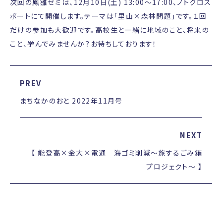
次回の鳳雛ゼミは、12月10日(土) 13:00～17:00、ノトクロス
ポートにて開催します。テーマは「里山×森林問題」です。１回
だけの参加も大歓迎です。高校生と一緒に地域のこと、将来の
こと、学んでみませんか？お待ちしております！
PREV
まちなかのおと 2022年11月号
NEXT
【 能登高×金大×電通 海ゴミ削減～旅するごみ箱
プロジェクト～ 】