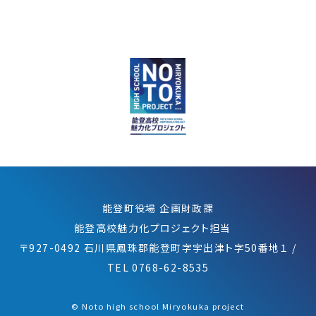
能登町役場 企画財政課
能登高校魅力化プロジェクト担当
〒927-0492 石川県鳳珠郡能登町字宇出津ト字50番地１
/
TEL 0768-62-8535
©︎ Noto high school Miryokuka project