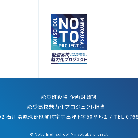
能登町役場 企画財政課
能登高校魅力化プロジェクト担当
0492 石川県鳳珠郡能登町字宇出津ト字50番地１
/
TEL 0768
©︎ Noto high school Miryokuka project