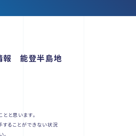
急情報 能登半島地
ことと思います。
手することができない状況
い。