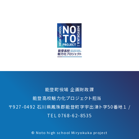
能登町役場 企画財政課
能登高校魅力化プロジェクト担当
〒927-0492 石川県鳳珠郡能登町字宇出津ト字50番地１
/
TEL 0768-62-8535
©︎ Noto high school Miryokuka project